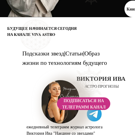
Кни
БУДУЩЕЕ НАЧИНАЕТСЯ СЕГОДНЯ
НА КАНАЛЕ VIVA ASTRO
А
Подсказки звезд|Статьи|Образ
жизни по технологиям будущего
ВИКТОРИЯ ИВА
АСТРО ПРОГНОЗЫ
ПОДПИСАТЬСЯ НА
ТЕЛЕГРАММ КАНАЛ
ежедневный телеграмм журнал астролога
Виктория Ива "Наедине со звездами"